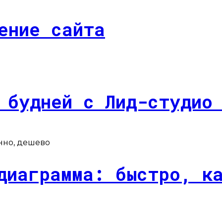
ение сайта
 будней с Лид-студио
диаграмма: быстро, к