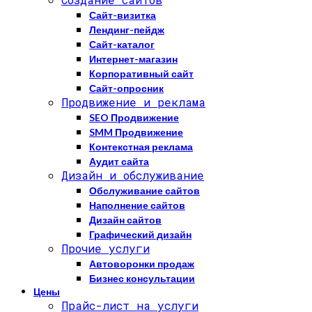
Сайт-визитка
Лендинг-пейдж
Сайт-каталог
Интернет-магазин
Корпоративный сайт
Сайт-опросник
Продвижение и реклама
SEO Продвижение
SMM Продвижение
Контекстная реклама
Аудит сайта
Дизайн и обслуживание
Обслуживание сайтов
Наполнение сайтов
Дизайн сайтов
Графический дизайн
Прочие услуги
Автоворонки продаж
Бизнес консультации
Цены
Прайс-лист на услуги